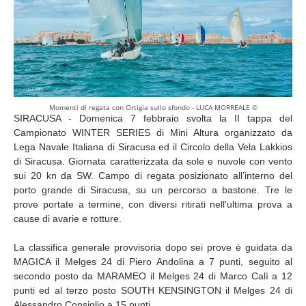
Momenti di regata con Ortigia sullo sfondo - LUCA MORREALE ©
SIRACUSA - Domenica 7 febbraio svolta la II tappa del
Campionato WINTER SERIES di Mini Altura organizzato da
Lega Navale Italiana di Siracusa ed il Circolo della Vela Lakkios
di Siracusa. Giornata caratterizzata da sole e nuvole con vento
sui 20 kn da SW. Campo di regata posizionato all’interno del
porto grande di Siracusa, su un percorso a bastone. Tre le
prove portate a termine, con diversi ritirati nell'ultima prova a
cause di avarie e rotture.
La classifica generale provvisoria dopo sei prove è guidata da
MAGICA il Melges 24 di Piero Andolina a 7 punti, seguito al
secondo posto da MARAMEO il Melges 24 di Marco Calì a 12
punti ed al terzo posto SOUTH KENSINGTON il Melges 24 di
Alessandro Consiglio a 15 punti.