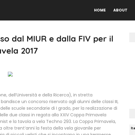
HOME
ABOUT
so dal MIUR e dalla FIV per il
avela 2017
ne, dell’Università e della Ricerca), in stretta
bandisce un concorso riservato agli alunni delle classi III,
 delle scuole secondarie di I grado, per la realizzazione di
elle due classi in regata alla XXIV Coppa Primavela
mist e la tavola a vela Techno 293. La Coppa Primavela,
 oltre trent’anni la festa della vela giovanile per
 di piccoli velisti che si incontrano in una kermesse