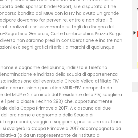
pporto dello sponsor Kinder+Sport, si è disputata a fine
concorso bandito dal MIUR con la FIV ha avuto un grande
rtecipare dovranno far pervenire, entro e non oltre il 6
orati realizzati esclusivamente su fogli da disegno del
la-Segreteria Generale, Corte Lambruschini, Piazza Borgo
o diverso non saranno presi in considerazione e inoltre non
oni e/o segni grafici riferibili a marchi di qualunque
o: nome e cognome dell’alunno; indirizzo e telefono
; denominazione e indirizzo della scuola di appartenenza
za; indicazione dell’eventuale Circolo Velico affiliato FIV
posita commissione paritetica MIUR-FIV, composta da
e del MIUR e 2 nominati dal Presidente della FIV, sceglierà
ist e 1 per la classe Techno 293) che, opportunamente
iale della Coppa Primavela 2017. A ciascuno dei due
er del loro nome e cognome e della Scuola di
: targa ricordo; viaggio e soggiorno, presso una struttura
n cui si svolgerà la Coppa Primavela 2017 accompagnato da
iziativa (o da un rappresentante dell’Istituto di