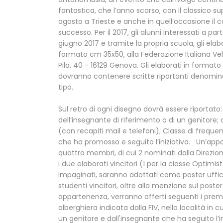
fantastica, che l’anno scorso, con il classico su
agosto a Trieste e anche in quell’occasione il 
successo. Per il 2017, gli alunni interessati a pa
giugno 2017 e tramite la propria scuola, gli elab
formato cm 35x50, alla Federazione Italiana Ve
Pila, 40 - 16129 Genova. Gli elaborati in format
dovranno contenere scritte riportanti denominazi
tipo.
Sul retro di ogni disegno dovrà essere riportat
dell’insegnante di riferimento o di un genitore
(con recapiti mail e telefoni); Classe di frequen
che ha promosso e seguito l’iniziativa. Un’ap
quattro membri, di cui 2 nominati dalla Direzion
i due elaborati vincitori (1 per la classe Optim
impaginati, saranno adottati come poster uffic
studenti vincitori, oltre alla menzione sul post
appartenenza, verranno offerti seguenti i premi
alberghiera indicata dalla FIV, nella località i
un genitore e dall'insegnante che ha seguito l’in